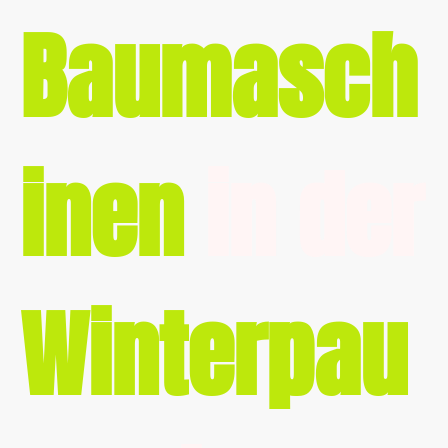
Baumasch
inen
in der
Winterpau