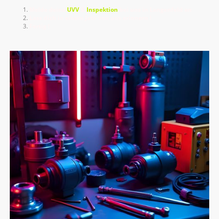
Melde deine
UVV
&
Inspektion
bei uns in Langenfeld an
Lass dich in einem Jahr von uns erinnern !
Fertig !