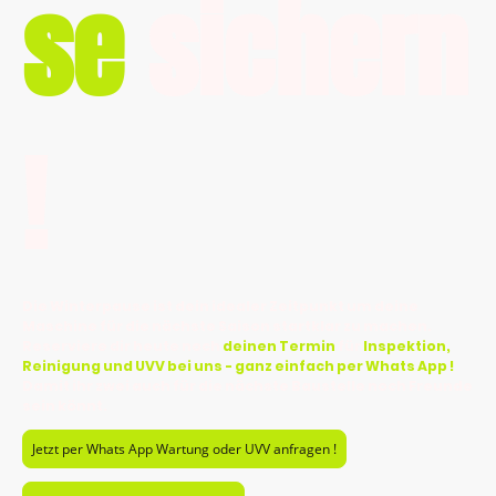
se
sichern
!
Die Winterpause ist dein idealer Zeitpunkt um deine
Maschine für die nächste Saison startklar zu machen.
Reserviere dir heute noch
deinen Termin
für
Inspektion,
Reinigung und UVV bei uns - ganz einfach per Whats App !
Damit ihr zwei auch für die nächste Baustelle noch Freunde
sein könnt.
Jetzt per Whats App Wartung oder UVV anfragen !