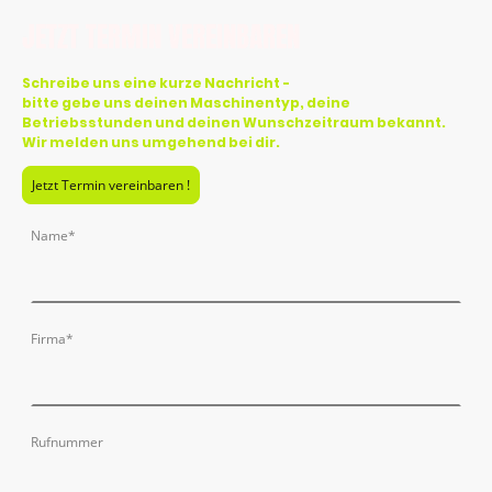
JETZT TERMIN VEREINBAREN
Schreibe uns eine kurze Nachricht -
bitte gebe uns deinen Maschinentyp, deine
Betriebsstunden und deinen Wunschzeitraum bekannt.
Wir melden uns umgehend bei dir.
Jetzt Termin vereinbaren !
Name
*
Firma
*
Rufnummer