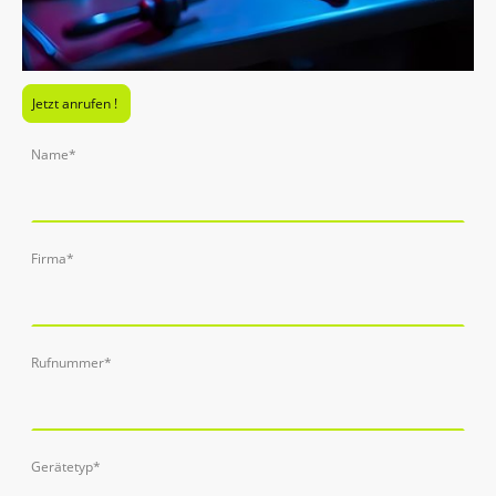
Jetzt anrufen !
Name
*
Firma
*
Rufnummer
*
Gerätetyp
*