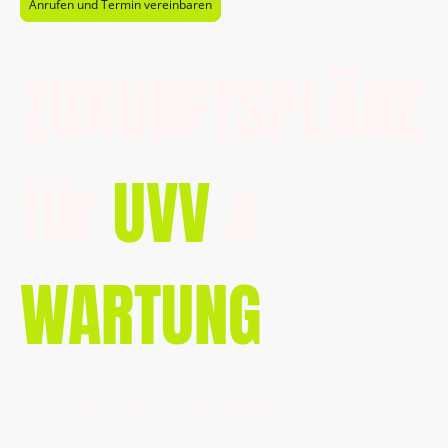
Anrufen und Termin vereinbaren
ZUKUNFTSPLÄNE
für
UVV
&
WARTUNG
Wir lösen dein Problem der Regelmäßigkeit !
Wie ?
Na so !